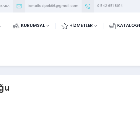
NKARA
ismailozipek66@gmail.com
0 542 651 8014
A
KURUMSAL
HİZMETLER
KATALOG
ğu