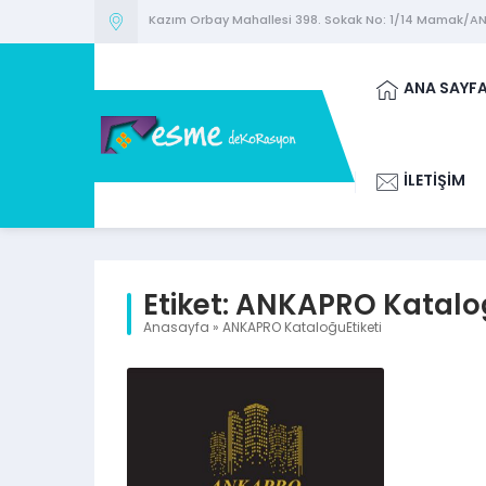
Kazım Orbay Mahallesi 398. Sokak No: 1/14 Mamak/A
ANA SAYF
İLETİŞİM
Etiket:
ANKAPRO Katalo
Anasayfa
»
ANKAPRO KataloğuEtiketi