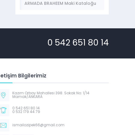
ARMADA BRAHEEM Maki Kataloğu
0 542 651 80 14
letişim Bilgilerimiz
Kazım Orbay Mahallesi 398. Sokak No: 1/14
Mamak/ANKARA
0 542 651 80 14
0 532 179 44 79
ismailozipek66@gmail.com