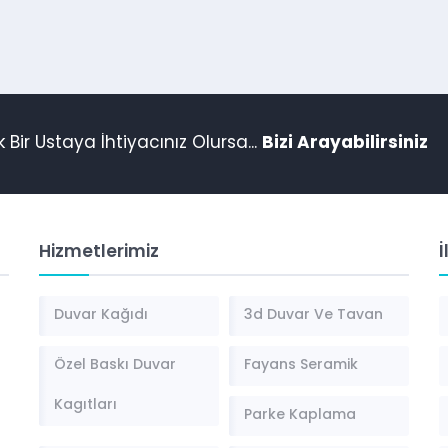
ir Ustaya İhtiyacınız Olursa...
Bizi Arayabilirsiniz
Hizmetlerimiz
İ
Duvar Kağıdı
3d Duvar Ve Tavan
Özel Baskı Duvar
Fayans Seramik
Kagıtları
Parke Kaplama