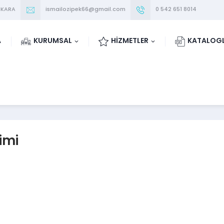
NKARA
ismailozipek66@gmail.com
0 542 651 8014
A
KURUMSAL
HİZMETLER
KATALOG
imi