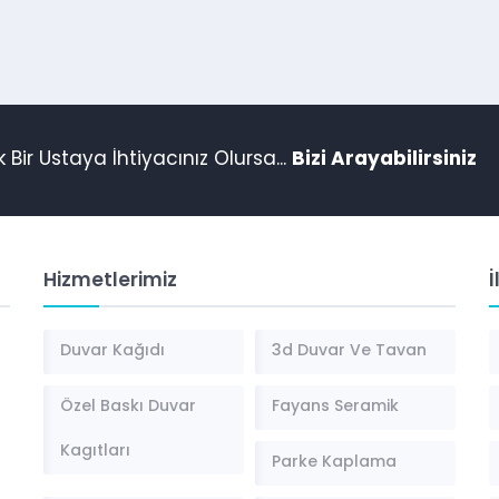
ir Ustaya İhtiyacınız Olursa...
Bizi Arayabilirsiniz
Hizmetlerimiz
İ
Duvar Kağıdı
3d Duvar Ve Tavan
Özel Baskı Duvar
Fayans Seramik
Kagıtları
Parke Kaplama