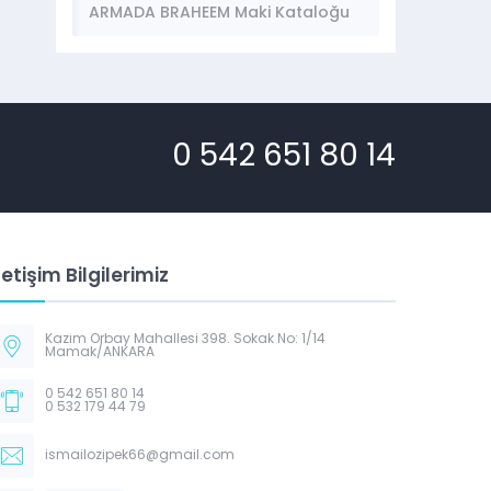
ARMADA BRAHEEM Maki Kataloğu
0 542 651 80 14
letişim Bilgilerimiz
Kazım Orbay Mahallesi 398. Sokak No: 1/14
Mamak/ANKARA
0 542 651 80 14
0 532 179 44 79
ismailozipek66@gmail.com