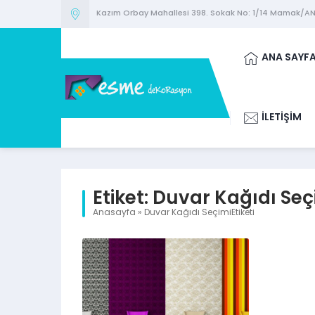
Kazım Orbay Mahallesi 398. Sokak No: 1/14 Mamak/A
ANA SAYF
İLETİŞİM
Etiket:
Duvar Kağıdı Seç
Anasayfa
»
Duvar Kağıdı SeçimiEtiketi